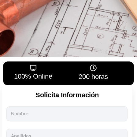
100% Online
200 horas
Solicita Información
Todos
los
campos
son