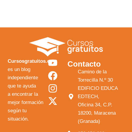
Y
F
I
X
Cursosgratuitos.es
Contacto
o
a
n
-
es un blog
Camino de la
independiente
u
c
s
t
Torrecilla N.º 30
que te ayuda
t
e
t
w
EDIFICIO EDUCA
a encontrar la
EDTECH,
u
b
a
i
mejor formación
Oficina 34, C.P.
b
o
g
t
según tu
18200, Maracena
e
o
r
t
situación.
(Granada)
k
a
e