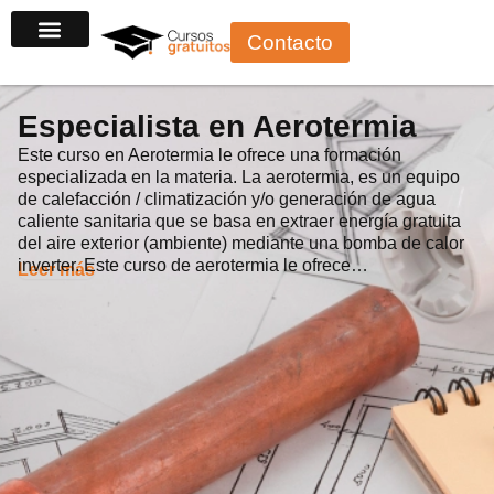
Ir
Contacto
al
contenido
Especialista en Aerotermia
Este curso en Aerotermia le ofrece una formación
especializada en la materia. La aerotermia, es un equipo
de calefacción / climatización y/o generación de agua
caliente sanitaria que se basa en extraer energía gratuita
del aire exterior (ambiente) mediante una bomba de calor
inverter. Este curso de aerotermia le ofrece…
Leer más