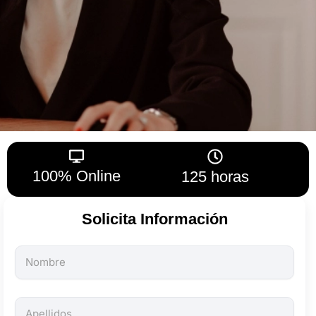
100% Online
125 horas
Solicita Información
Todos
los
campos
son