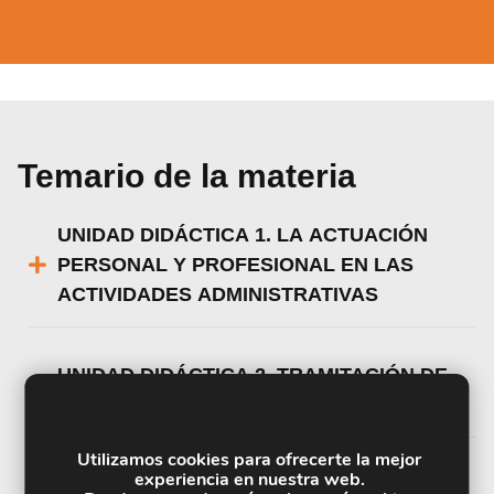
Temario de la materia
UNIDAD DIDÁCTICA 1. LA ACTUACIÓN
PERSONAL Y PROFESIONAL EN LAS
ACTIVIDADES ADMINISTRATIVAS
UNIDAD DIDÁCTICA 2. TRAMITACIÓN DE
CORRESPONDENCIA Y PAQUETERÍA
Utilizamos cookies para ofrecerte la mejor
experiencia en nuestra web.
UNIDAD DIDÁCTICA 3. COTEJO DE