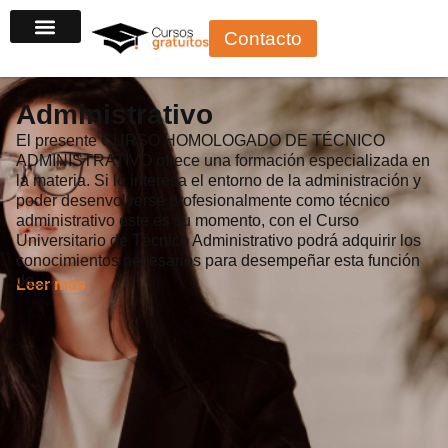
Ir
Contacto
al
contenido
Administrativo
El presente CURSO HOMOLOGADO DE TÉCNICO
ADMINISTRATIVO ofrece una formación especializada en
la materia. Si le interesa el entorno de la administración y
poder desenvolverse profesionalmente como técnico
administrativo este es su momento, con el Curso
Universitario de Técnico Administrativo podrá adquirir los
conocimientos necesarios para desempeñar esta función
de…
Leer más