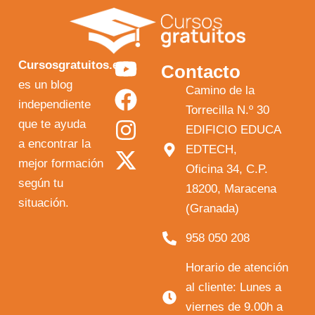
Y
F
I
X
Cursosgratuitos.es
Contacto
o
a
n
-
es un blog
Camino de la
independiente
u
c
s
t
Torrecilla N.º 30
que te ayuda
t
e
t
w
EDIFICIO EDUCA
a encontrar la
EDTECH,
u
b
a
i
mejor formación
Oficina 34, C.P.
b
o
g
t
según tu
18200, Maracena
e
o
r
t
situación.
(Granada)
k
a
e
958 050 208
m
r
Horario de atención
al cliente: Lunes a
viernes de 9.00h a