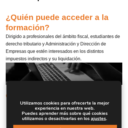
¿Quién puede acceder a la
formación?
Dirigido a profesionales del ámbito fiscal, estudiantes de
derecho tributario y Administración y Dirección de
Empresas que estén interesados en los distintos
impuestos indirectos y su liquidación.
Objetivos
Utilizamos cookies para ofrecerte la mejor
Estudiar a fondo el Impuesto sobre el Valor
experiencia en nuestra web.
Añadido como principal impuesto indirecto al que
Puedes aprender más sobre qué cookies
utilizamos o desactivarlas en los
ajustes
.
están sujetos las sociedades mercantiles.
Liquidar el Impuesto sobre el Valor Añadido