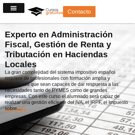
Ir
Contacto
al
contenido
Experto en Administración
Fiscal, Gestión de Renta y
Tributación en Haciendas
Locales
La gran complejidad del sistema impositivo español
requiere de profesionales con formación amplia y
actualizada que sean capaces de dar respuesta a las
necesidades tanto de PYMES como de grandes
empresas. Con este curso el alumnado será capaz de
realizar una gestión eficiente del IVA, el IRPF, el Impuesto
sobre…
Leer más