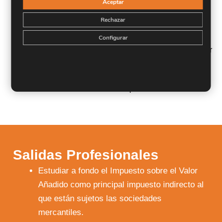
Aceptar
atendiendo a la normativa del impuesto.
Rechazar
Saber identificar en cada operación los impuestos
que van a aplicarse.
Configurar
Profundizar en cada impuesto y la forma de tributar
que tiene cada operación.
Facultar al alumno para realizar una planificación
fiscal sobre las diferentes operaciones.
Salidas Profesionales
Estudiar a fondo el Impuesto sobre el Valor
Añadido como principal impuesto indirecto al
que están sujetos las sociedades
mercantiles.