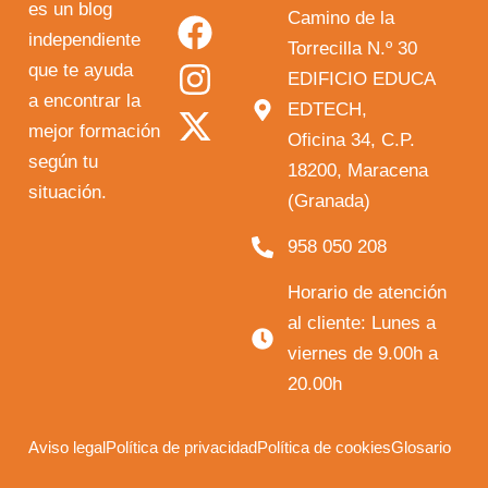
o
a
n
-
es un blog
Camino de la
independiente
u
c
s
t
Torrecilla N.º 30
que te ayuda
t
e
t
w
EDIFICIO EDUCA
a encontrar la
EDTECH,
u
b
a
i
mejor formación
Oficina 34, C.P.
b
o
g
t
según tu
18200, Maracena
e
o
r
t
situación.
(Granada)
k
a
e
958 050 208
m
r
Horario de atención
al cliente: Lunes a
viernes de 9.00h a
20.00h
Aviso legal
Política de privacidad
Política de cookies
Glosario