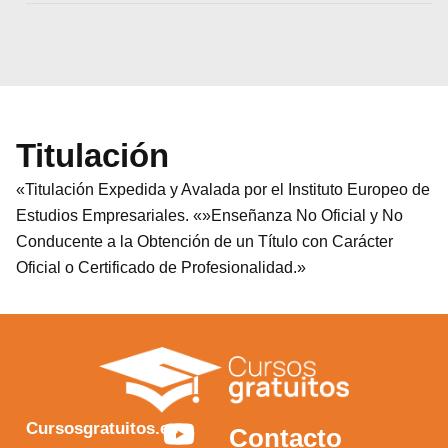
Titulación
«Titulación Expedida y Avalada por el Instituto Europeo de
Estudios Empresariales. «»Enseñanza No Oficial y No
Conducente a la Obtención de un Título con Carácter
Oficial o Certificado de Profesionalidad.»
Y
F
I
X
Cursosgratuitos.es
Contacto