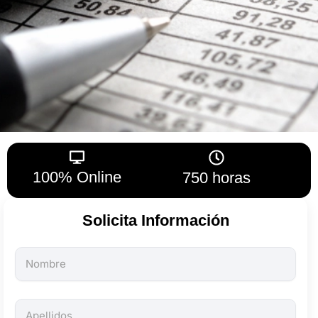
100% Online
750 horas
Solicita Información
Todos
los
campos
son