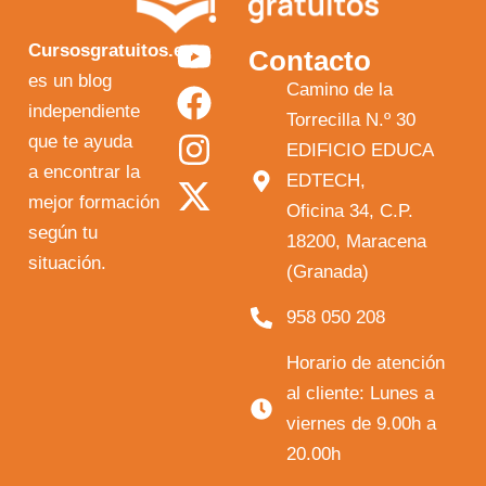
Y
F
I
X
Cursosgratuitos.es
Contacto
o
a
n
-
es un blog
Camino de la
independiente
u
c
s
t
Torrecilla N.º 30
que te ayuda
t
e
t
w
EDIFICIO EDUCA
a encontrar la
EDTECH,
u
b
a
i
mejor formación
Oficina 34, C.P.
b
o
g
t
según tu
18200, Maracena
e
o
r
t
situación.
(Granada)
k
a
e
958 050 208
m
r
Horario de atención
al cliente: Lunes a
viernes de 9.00h a
20.00h