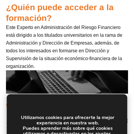
¿Quién puede acceder a la
formación?
Este Experto en Administración del Riesgo Financiero
está dirigido a los titulados universitarios en la rama de
Administración y Dirección de Empresas, además, de
todos los interesados en formarse en Dirección y
Supervisión de la situación económico-financiera de la
organización.
Objetivos
Conocer las obligaciones contables establecidas en
Utilizamos cookies para ofrecerte la mejor
el Plan General de Contabilidad, comprendiendo así
experiencia en nuestra web.
1.
Puedes aprender más sobre qué cookies
la importancia de una correcta llevanza de la
utilizamos o desactivarlas en los
ajustes
.