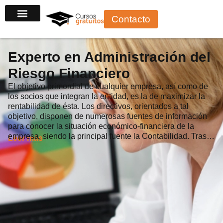
Ir
Contacto
al
contenido
Experto en Administración del
Riesgo Financiero
El objetivo primordial de cualquier empresa, así como de
los socios que integran la entidad, es la de maximizar la
rentabilidad de ésta. Los directivos, orientados a tal
objetivo, disponen de numerosas fuentes de información
para conocer la situación económico-financiera de la
empresa, siendo la principal fuente la Contabilidad. Tras…
Leer más