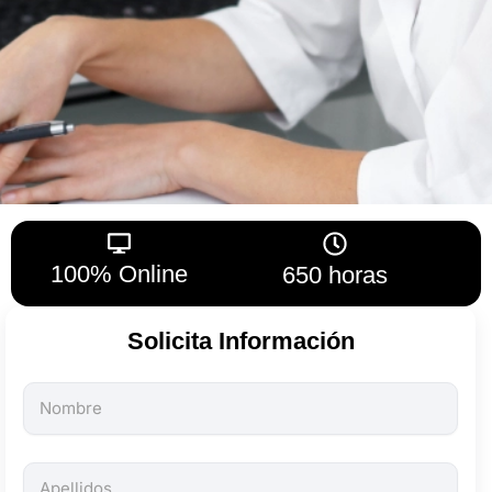
100% Online
650 horas
Solicita Información
Todos
los
campos
son