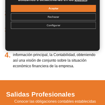
contabilidad.
Aceptar
Analizar las principales cargas fiscales a las que
2.
una empresa debe hacer frente.
Rechazar
Comprender los distintos conceptos del riesgo
Configurar
3.
delimitando las condiciones óptimas para la
consecución de los objetivos de la empresa.
Interpretar y analizar los diversos Estados
Financieros elaborados a partir de la fuente de
4.
información principal, la Contabilidad, obteniendo
así una visión de conjunto sobre la situación
económico financiera de la empresa.
Salidas Profesionales
Conocer las obligaciones contables establecidas