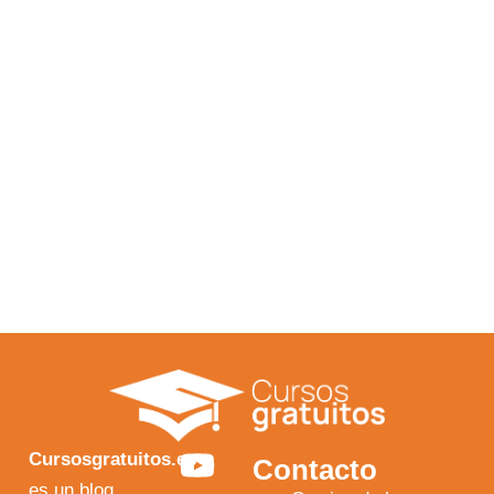
Y
F
I
X
Cursosgratuitos.es
Contacto
es un blog