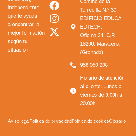
o
a
n
-
Camino de la
independiente
u
c
s
t
Torrecilla N.º 30
que te ayuda
t
e
t
w
EDIFICIO EDUCA
a encontrar la
EDTECH,
u
b
a
i
mejor formación
Oficina 34, C.P.
b
o
g
t
según tu
18200, Maracena
e
o
r
t
situación.
(Granada)
k
a
e
958 050 208
m
r
Horario de atención
al cliente: Lunes a
viernes de 9.00h a
20.00h
Aviso legal
Política de privacidad
Política de cookies
Glosario