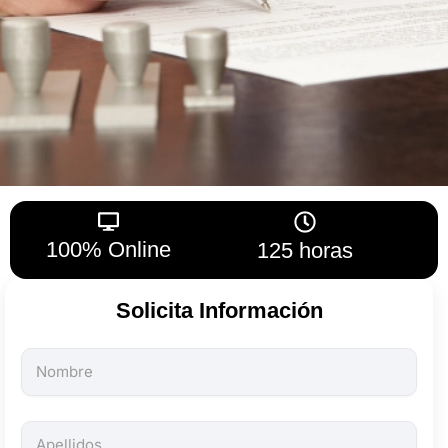
100% Online
125 horas
Solicita Información
Todos
los
campos
son