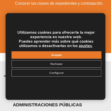
3.
Conocer las clases de expedientes y contratación.
Adquirir conocimientos sobre el plan general de
4.
contabilidad pública.
Conocer los órganos de representación personal
5.
Utilizamos cookies para ofrecerte la mejor
del funcionario y negociación colectiva.
experiencia en nuestra web.
Puedes aprender más sobre qué cookies
utilizamos o desactivarlas en los
ajustes
.
Aceptar
Rechazar
Configurar
Temario de la materia
UNIDAD DIDÁCTICA 1. LA
ORGANIZACIÓN DE LAS
ADMINISTRACIONES PÚBLICAS