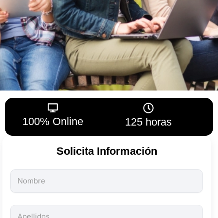
100% Online
125 horas
Solicita Información
Todos
los
campos
son