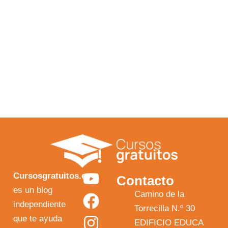
Y
F
I
X
Cursosgratuitos.es
Contacto
o
a
n
-
es un blog
Camino de la
independiente
u
c
s
t
Torrecilla N.º 30
que te ayuda
t
e
t
w
EDIFICIO EDUCA