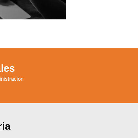
les
nistración
ria