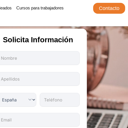
leados
Cursos para trabajadores
Contacto
Solicita Información
odos
os
ampos
on
bligatorios.