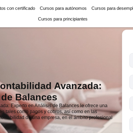
tos con certificado
Cursos para autónomos
Cursos para desemp
Cursos para principiantes
T
l
c
s
ontabilidad Avanzada:
o
s de Balances
da: Experto en Análisis de Balances le ofrece una
es tales como pagos y cobros, así como en las
contabilidad de una empresa, en el ámbito profesional