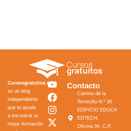
Y
F
I
X
Cursosgratuitos.es
Contacto
o
a
n
-
es un blog
Camino de la
independiente
u
c
s
t
Torrecilla N.º 30
que te ayuda
t
e
t
w
EDIFICIO EDUCA
a encontrar la
EDTECH,
u
b
a
i
mejor formación
Oficina 34, C.P.
b
o
g
t