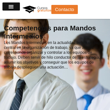
Ir
Contacto
al
contenido
Competencias para Mandos
Intermedios
Los Mandos Intermedios en la actualidad tienen un papel
central en la organización de trabajo, ya que a ellos le
corresponde organizar y controlar a los equipos de
trabajo. Deben servir de hilo conductor de la estrategia,
asumir los objetivos y conseguir que los equipos de
trabajo desplieguen una actuación…
Leer más