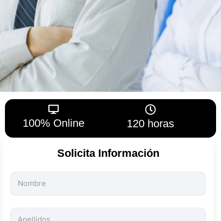
100% Online
120 horas
Solicita Información
Todos
los
campos
son