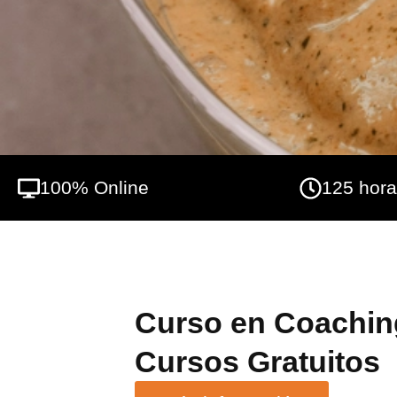
abordarán otros conceptos como la psiconut
fundamentales para entender y mejorar la 
bienestar personal. Además con tu titulación
Asociación Internacional de Coaching y Me
100% Online
125 hor
Curso en Coaching
Cursos Gratuitos