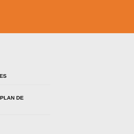
LES
 PLAN DE
a web.
s en los