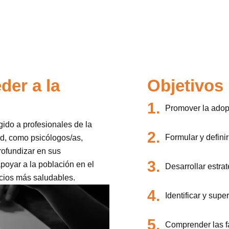
der a la
Objetivos
1.
Promover la adopc
gido a profesionales de la
2.
Formular y definir
lud, como psicólogos/as,
rofundizar en sus
3.
poyar a la población en el
Desarrollar estra
cios más saludables.
4.
Identificar y supe
5.
Comprender las fa