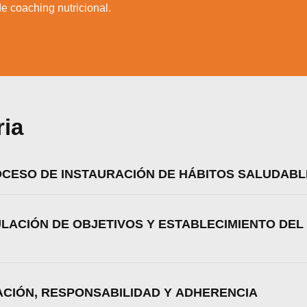
e coaching nutricional.
ria
ROCESO DE INSTAURACIÓN DE HÁBITOS SALUDAB
ULACIÓN DE OBJETIVOS Y ESTABLECIMIENTO DEL
zamos cookies para ofrecerte la mejor experiencia en nuestr
aprender más sobre qué cookies utilizamos o desactivarla
ajustes
.
Aceptar
Rechazar
Configurar
VACIÓN, RESPONSABILIDAD Y ADHERENCIA