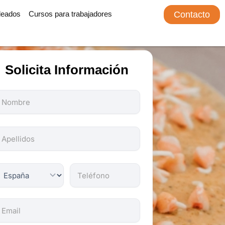
leados
Cursos para trabajadores
Contacto
Solicita Información
odos
os
ampos
on
bligatorios.