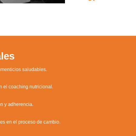
les
imenticios saludables.
n el coaching nutricional.
ón y adherencia.
ntes en el proceso de cambio.