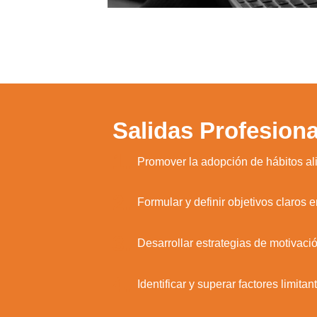
Salidas Profesiona
1.
Promover la adopción de hábitos al
2.
Formular y definir objetivos claros e
3.
Desarrollar estrategias de motivaci
4.
Identificar y superar factores limita