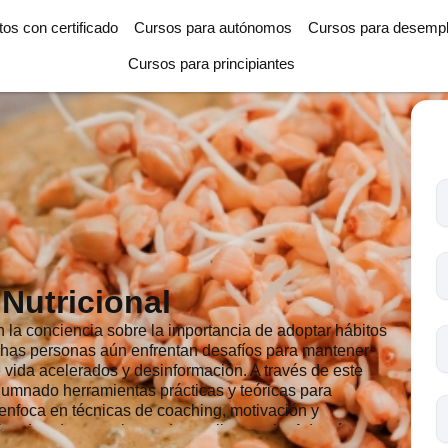
tos con certificado
Cursos para autónomos
Cursos para desemp
Cursos para principiantes
T
l
c
s
Nutricional
o
la conciencia sobre la importancia de adoptar hábitos
chas personas aún enfrentan desafíos para mantener
 vida acelerados y desinformación. A través de este
lumnado herramientas prácticas y teóricas para
e enfoca en técnicas de coaching, motivación y
os duraderos en la conducta alimentaria. Además, se