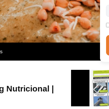
rición y la inteligencia emocional como pilares
relación con la comida, garantizando una mejora en el
 universitaria obtienes el sello profesional de la
ntoring con el que potenciar tu formación.
as
 Nutricional |