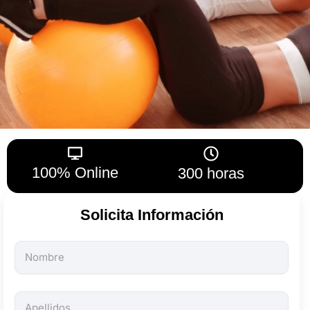
100% Online
300 horas
Solicita Información
Todos
los
campos
son