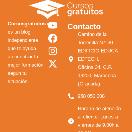
Y
F
I
X
Cursosgratuitos.es
Contacto
o
a
n
-
es un blog
Camino de la
independiente
u
c
s
t
Torrecilla N.º 30
que te ayuda
t
e
t
w
EDIFICIO EDUCA
a encontrar la
EDTECH,
u
b
a
i
mejor formación
Oficina 34, C.P.
b
o
g
t
según tu
18200, Maracena
e
o
r
t
situación.
(Granada)
k
a
e
958 050 208
m
r
Horario de atención
al cliente: Lunes a
viernes de 9.00h a