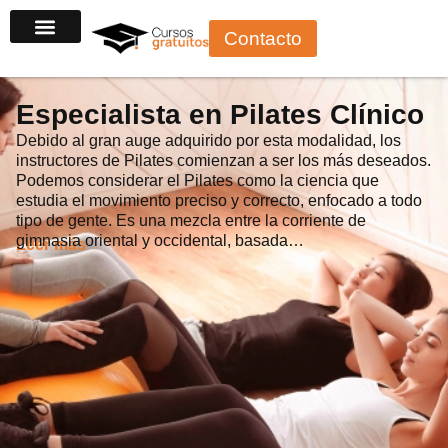
Ir
Contacto
al
contenido
Especialista en Pilates Clínico
Debido al gran auge adquirido por esta modalidad, los
instructores de Pilates comienzan a ser los más deseados.
Podemos considerar el Pilates como la ciencia que
estudia el movimiento preciso y correcto, enfocado a todo
tipo de gente. Es una mezcla entre la corriente de
gimnasia oriental y occidental, basada…
Leer más