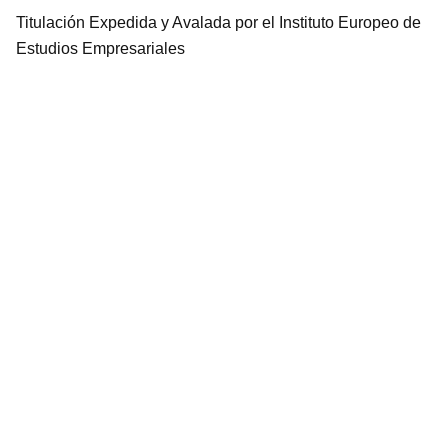
Titulación Expedida y Avalada por el Instituto Europeo de
Estudios Empresariales
Utilizamos cookies para ofrecerte la mejor
experiencia en nuestra web.
Puedes aprender más sobre qué cookies