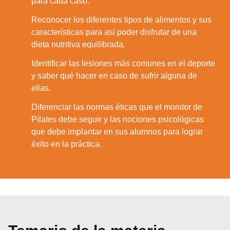
para cada caso.
Reconocer los diferentes tipos de alimentos y sus
6.
características para así poder disfrutar de una
dieta nutritiva equilibrada.
Identificar las lesiones más comunes en el deporte
7.
y saber qué hacer en caso de sufrir alguna de
ellas.
Diferenciar las normas éticas que el monitor de
Pilates debe seguir y las nociones psicológicas
8.
que debe implantar en sus alumnos para lograr
éxito en la práctica.