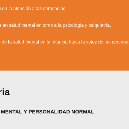
l en la atención a las demencias.
 en salud mental en torno a la psicología y psiquiatría.
 de la salud mental en la infancia hasta la vejez de las persona
ria
D MENTAL Y PERSONALIDAD NORMAL
zamos cookies para ofrecerte la mejor experiencia en nuestr
aprender más sobre qué cookies utilizamos o desactivarla
ajustes
.