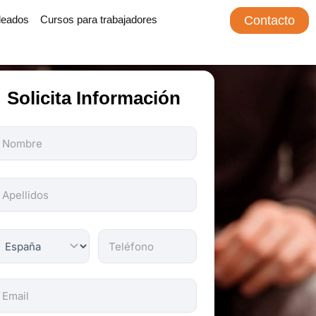
leados
Cursos para trabajadores
Contacto
Solicita Información
odos
os
ampos
on
bligatorios.