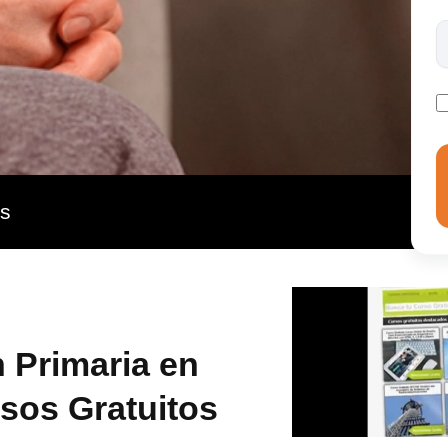
ntorno y desarrollará su función de manera experta.
as
 Primaria en
rsos Gratuitos