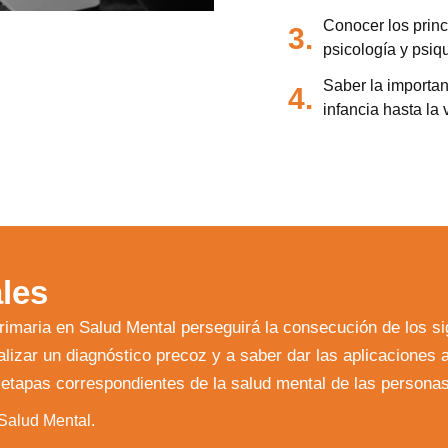
Conocer los princ
3.
psicología y psiqu
Saber la importan
4.
infancia hasta la
les
imaria en Salud Mental perseguirá la consecución de los sig
ealizar un diagnóstico precoz y a saber dar las aplicacione
as etapas correspondientes de la salud mental de las personas
 Salud Mental.