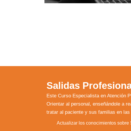
Salidas Profesiona
Este Curso Especialista en Atención Pr
Orientar al personal, enseñándole a r
tratar al paciente y sus familias en l
1.
Actualizar los conocimientos sobre