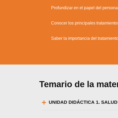
2.
Profundizar en el papel del persona
3.
Conocer los principales tratamientos
4.
Saber la importancia del tratamiento
Temario de la mate
UNIDAD DIDÁCTICA 1. SALU
Utili
Puedes 