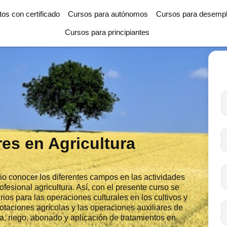
tos con certificado
Cursos para autónomos
Cursos para desemp
Cursos para principiantes
T
l
c
s
res en Agricultura
o
io conocer los diferentes campos en las actividades
rofesional agricultura. Así, con el presente curso se
ios para las operaciones culturales en los cultivos y
taciones agrícolas y las operaciones auxiliares de
ra, riego, abonado y aplicación de tratamientos en