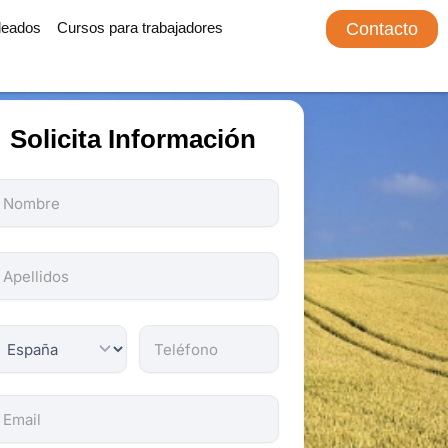
leados
Cursos para trabajadores
Contacto
Solicita Información
odos
os
ampos
on
bligatorios.