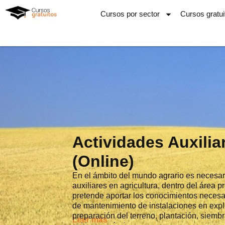
Ir
Cursos por sector
Cursos gratui
al
contenido
Actividades Auxilia
(Online)
En el ámbito del mundo agrario es necesar
auxiliares en agricultura, dentro del área p
pretende aportar los conocimientos necesar
de mantenimiento de instalaciones en explo
preparación del terreno, plantación, siemb
Leer más