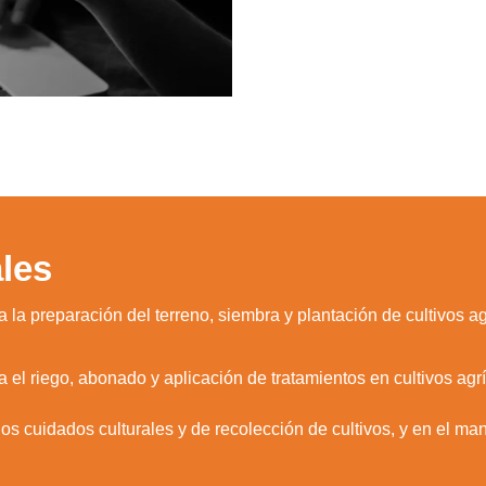
les
 la preparación del terreno, siembra y plantación de cultivos ag
 el riego, abonado y aplicación de tratamientos en cultivos agrí
os cuidados culturales y de recolección de cultivos, y en el ma