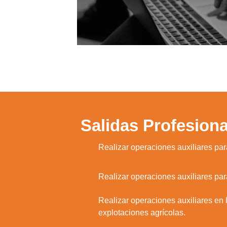
Salidas Profesiona
1.
Realizar operaciones auxiliares para
2.
Realizar operaciones auxiliares para
Realizar operaciones auxiliares en l
3.
explotaciones agrícolas.