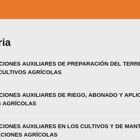
ria
CIONES AUXILIARES DE PREPARACIÓN DEL TERR
CULTIVOS AGRÍCOLAS
CIONES AUXILIARES DE RIEGO, ABONADO Y APLI
S AGRÍCOLAS
CIONES AUXILIARES EN LOS CULTIVOS Y DE MAN
zamos cookies para ofrecerte la mejor experiencia en nuestr
aprender más sobre qué cookies utilizamos o desactivarla
ACIONES AGRÍCOLAS
ajustes
.