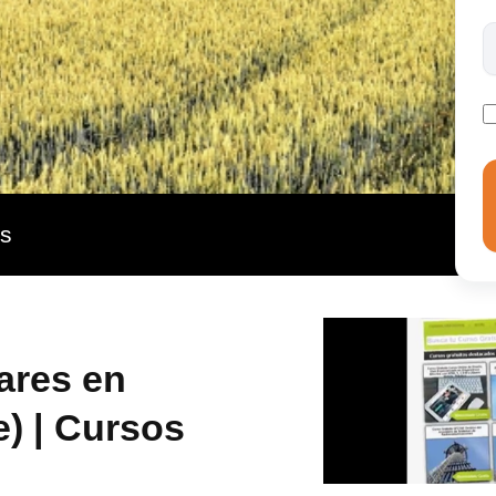
as
ares en
e) | Cursos