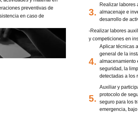
Realizar labores a
peraciones preventivas de
3.
almacenaje e inve
sistencia en caso de
desarrollo de act
-Realizar labores auxi
y competiciones en ins
Aplicar técnicas 
general de la ins
4.
almacenamiento e 
seguridad, la lim
detectadas a los 
Auxiliar y partici
protocolo de segu
5.
seguro para los t
emergencia, bajo 