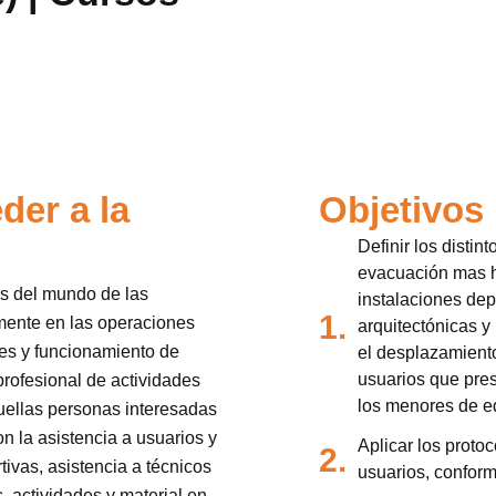
der a la
Objetivos
Definir los distin
evacuación mas ha
les del mundo de las
instalaciones depo
1.
amente en las operaciones
arquitectónicas y 
des y funcionamiento de
el desplazamiento
usuarios que pre
profesional de actividades
los menores de e
quellas personas interesadas
n la asistencia a usuarios y
Aplicar los protoc
2.
tivas, asistencia a técnicos
usuarios, conform
, actividades y material en