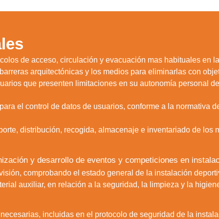
les
tocolos de acceso, circulación y evacuación mas habituales en la
s barreras arquitectónicas y los medios para eliminarlas con obje
usuarios que presenten limitaciones en su autonomía personal d
 para el control de datos de usuarios, conforme a la normativa 
porte, distribución, recogida, almacenaje e inventariado de los m
anización y desarrollo de eventos y competiciones en instala
rvisión, comprobando el estado general de la instalación deport
ial auxiliar, en relación a la seguridad, la limpieza y la higie
zamos cookies para ofrecerte la mejor experiencia en nuestr
aprender más sobre qué cookies utilizamos o desactivarla
s necesarias, incluidas en el protocolo de seguridad de la insta
ajustes
.