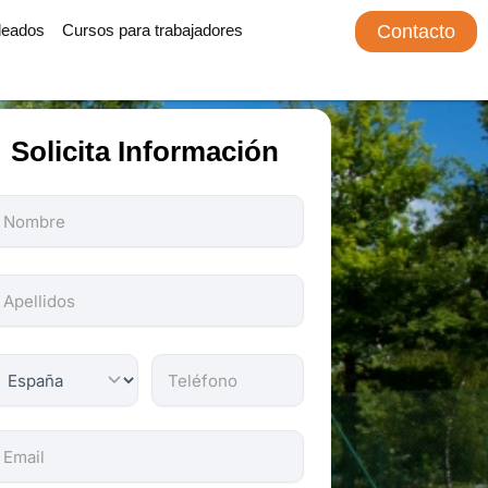
leados
Cursos para trabajadores
Contacto
Solicita Información
odos
os
ampos
on
bligatorios.