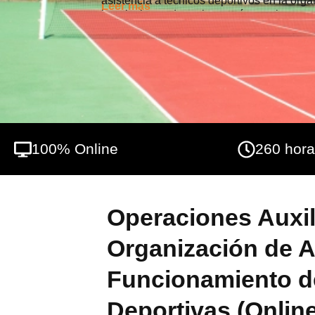
asistencia a técnicos deportivos en la orga
Leer más
instalaciones deportivas, así como las ope
deportivas y asistencia en caso de emerge
100% Online
260 hor
Operaciones Auxil
Organización de A
Funcionamiento de
Deportivas (Online