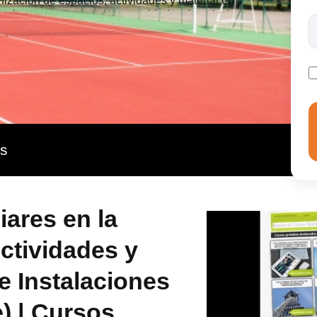
nización de espacios, actividades y material en
raciones preventivas de seguridad en instalaciones
ncia.
as
iares en la
ctividades y
 Instalaciones
) | Cursos