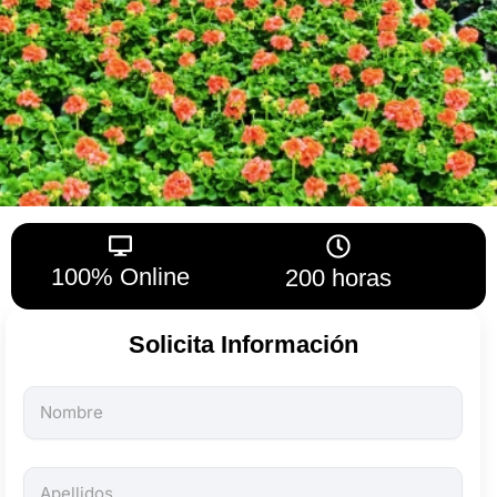
100% Online
200 horas
Solicita Información
Todos
los
campos
son