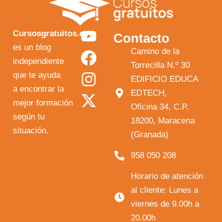
Y
F
I
X
Cursosgratuitos.es
Contacto
o
a
n
-
es un blog
Camino de la
independiente
u
c
s
t
Torrecilla N.º 30
que te ayuda
t
e
t
w
EDIFICIO EDUCA
a encontrar la
EDTECH,
u
b
a
i
mejor formación
Oficina 34, C.P.
b
o
g
t
según tu
18200, Maracena
e
o
r
t
situación.
(Granada)
k
a
e
958 050 208
m
r
Horario de atención
al cliente: Lunes a
viernes de 9.00h a
20.00h